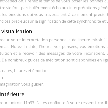
’introspection. Prenez le temps de vous poser les bonnes qu
e vie font particulièrement écho aux interprétations génér
es émotions qui vous traversaient à ce moment précis. Ét
dices précieux sur la signification de cette synchronicité 
 visualisation
ndeur votre interprétation personnelle de l’heure miroir 11
hémas. Notez la date, l’heure, vos pensées, vos émotions 
uition et à recevoir des messages de votre inconscient. En
e. De nombreux guides de méditation sont disponibles en lig
s dates, heures et émotions.
on.
e imagination vous guider.
 intérieure
’heure miroir 11h33. Faites confiance à votre ressenti, car il