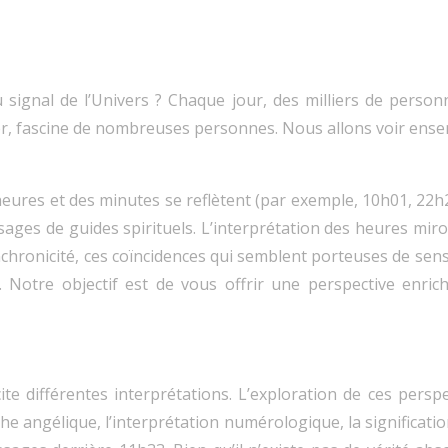
ignal de l’Univers ? Chaque jour, des milliers de personn
lier, fascine de nombreuses personnes. Nous allons voir en
heures et des minutes se reflètent (par exemple, 10h01, 2
ssages de guides spirituels. L’interprétation des heures miro
chronicité, ces coïncidences qui semblent porteuses de sens,
. Notre objectif est de vous offrir une perspective enric
ite différentes interprétations. L’exploration de ces persp
e angélique, l’interprétation numérologique, la signification 