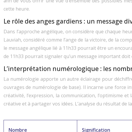
afin de vous offrir une vue d’ensemble des possibles mess
cette heure.
Le rôle des anges gardiens : un message div
Dans l’approche angélique, on considère que chaque heure
Lauviah, considéré comme l’ange de la victoire, de la compr
le message angélique lié à 11h33 pourrait être un encourag
de 11h33 pourrait signaler qu’un message important doit 
L’interprétation numérologique : les nomb
La numérologie apporte un autre éclairage pour déchiffrer l
ouvrages de numérologie de base). Il incarne une force in
créativité, l’expression, la communication, l’optimisme e
créative et à partager vos idées. L’analyse du résultat de 
Nombre
Signification