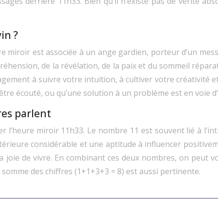
ages derrière 11h33. Bien qu’il n’existe pas de vérité abs
in ?
 miroir est associée à un ange gardien, porteur d’un messa
éhension, de la révélation, de la paix et du sommeil réparate
ement à suivre votre intuition, à cultiver votre créativité e
être écouté, ou qu’une solution à un problème est en voie 
res parlent
’heure miroir 11h33. Le nombre 11 est souvent lié à l’intuiti
térieure considérable et une aptitude à influencer positiv
t la joie de vivre. En combinant ces deux nombres, on peut 
la somme des chiffres (1+1+3+3 = 8) est aussi pertinente.