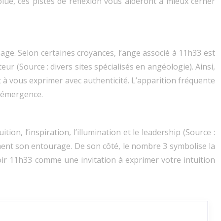
olue, ces pistes de réflexion vous aideront à mieux cerner
ge. Selon certaines croyances, l’ange associé à 11h33 est
ur (Source : divers sites spécialisés en angéologie). Ainsi,
t à vous exprimer avec authenticité. L’apparition fréquente
d’émergence.
on, l’inspiration, l’illumination et le leadership (Source :
ement son entourage. De son côté, le nombre 3 symbolise la
voir 11h33 comme une invitation à exprimer votre intuition