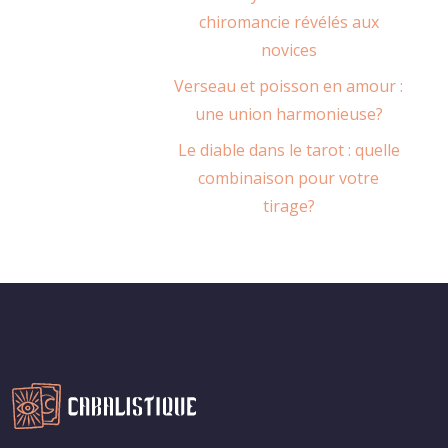
chiromancie révélés aux
novices
Verseau et poisson en amour :
une union harmonieuse?
Le diable dans le tarot : quelle
combinaison pour votre
tirage?